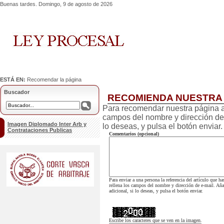
Buenas tardes. Domingo, 9 de agosto de 2026
ESTÁ EN:
Recomendar la página
Buscador
RECOMIENDA NUESTRA
Para recomendar nuestra página a
campos del nombre y dirección de 
Imagen Diplomado Inter Arb y
lo deseas, y pulsa el botón enviar.
Contrataciones Publicas
Comentarios (opcional)
Para enviar a una persona la referencia del artículo que h
rellena los campos del nombre y dirección de e-mail. Añ
adicional, si lo deseas, y pulsa el botón enviar.
Escribe los caracteres que se ven en la imagen.