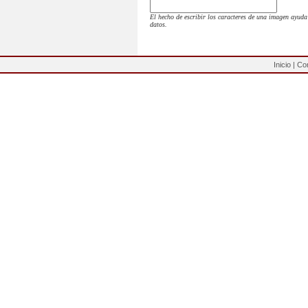
El hecho de escribir los caracteres de una imagen ayud
datos.
Inicio
|
Co