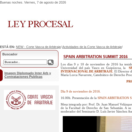
Buenas noches. Viernes, 7 de agosto de 2026
ESTÁ EN:
NEW - Corte Vasca de Arbitraje
/
Actividades de la Corte Vasca de Arbitraje
/
Buscador
SPAIN ARBITRATION SUMMIT 2016
Los días 9 y 10 de noviembre de 2016 ha tenido 
Universidad del país Vasco en Guipúzcoa, la
S
INTERNACIONAL DE ARBITRAJE
.
El Director d
Imagen Diplomado Inter Arb y
María Lorca Navarrete, Catedrático de Derecho Proce
Contrataciones Publicas
PR
Día 9 de noviembre de 2016.
16.00h. Presentación de la
SPAIN ARBITRATION 
Mesa integrada por: Prof. Dr. Juan Manuel Velázqu
de la Facultad de Derecho de San Sebastián. A su 
moderador del Seminario D. Luís Javier Sánchez Ase